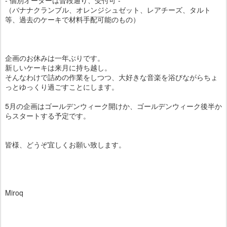
- 個別オーダーは普段通り、受付可 -
（バナナクランブル、オレンジシュゼット、レアチーズ、タルト
等、過去のケーキで材料手配可能のもの）
企画のお休みは一年ぶりです。
新しいケーキは来月に持ち越し。
そんなわけで詰めの作業をしつつ、大好きな音楽を浴びながらちょ
っとゆっくり過ごすことにします。
5月の企画はゴールデンウィーク開けか、ゴールデンウィーク後半か
らスタートする予定です。
皆様、どうぞ宜しくお願い致します。
Miroq