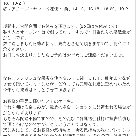
18、19-21)
③レアチーズ→ヤマト冷凍便(午前、14-16、16-18、18-20、19-21)
期間中、合間合間でお休みを頂きます。(25日はお休みです)
私１人とオーブン１台で創っておりますので１日当たりの製造量が
少ないです。
数に達しましたら締め切り、完売とさせて頂きますので、何卒ご了
承ください。
お日にち決まりましたらご予約はお早めにご連絡くださいませ。
なお、フレッシュな果実を使うタルトに関しまして、昨年まで発送
させて頂いておりましたが、どうしても完璧な配達は望めないため
今年から発送は不可とさせて頂きます。
お客様の手元に届いたノアのケーキ。
それを開ける楽しみが、最悪の場合、ショックに見舞われる場合が
少なからずあります。
もちろん配達不備ですので、そのたびに各運送会社様に損害賠償し
て頂くわけなのですが、そういうことではなくて。
楽しみにしているお客様の気持ちと、祈る気持ちの私のプレッシャ
ーと、、発送するたびなかなか精神的に辛いものなので、残念でし