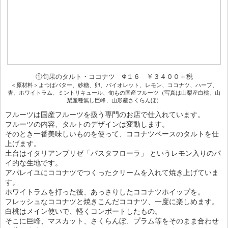
①旬果のタルト・ココナツ Φ１６ ￥３４００＋税
＜原材料＞よつばバター、砂糖、卵、バイオレット、レモン、ココナツ、ハーブ、
杏、ホワイトラム、ミントリキュール、旬もの国産フルーツ（写真は山梨産白桃、山
梨産種無し巨峰、山形産さくらんぼ）
フルーツは国産フルーツを扱う専門のお店で仕入れています。
フルーツの内容、タルトのデザインは変動します。
そのとき一番美味しいものを使って、ココナツベースのタルトを仕
上げます。
土台はイタリアンブリゼ「パスタフローラ」 というレモン入りのパ
イ的な生地です。
アパレイユにココナツでつくったクリームを入れて焼き上げていま
す。
ホワイトラムを打った後、あっさりしたココナツホイップを。
フレッシュなココナツと焼きこんだココナツ、一度に楽しめます。
白桃はメイン使いで、軽くコンポートしたもの。
そこに巨峰、マスカット、さくらんぼ、プラム等をそのまま合わせ