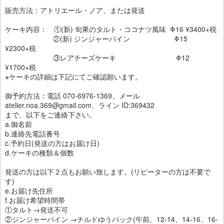
販売方法：アトリエール・ノア、または発送
ケーキ内容： ①(新) 旬果のタルト・ココナツ風味 Φ16 ¥3400+税
②(新) ジンジャーパイン Φ15
¥2300+税
③レアチーズケーキ Φ12
¥1700+税
※ケーキの詳細は下記にてご確認願います。
御予約方法：電話 070-6976-1369、メール
atelier.noa.369@gmail.com、ライン ID:369432
まで、以下をご連絡下さい。
a.御名前
b.連絡先電話番号
c.予約日(発送の方はお届け日)
d.ケーキの種類＆個数
発送の方は以下２点もお願い致します。(リピーターの方は不要で
す)
e.お届け先住所
f.お届け希望時間帯
①タルト→発送不可
②ジンジャーパイン →チルドゆうパック(午前、12-14、14-16、16-