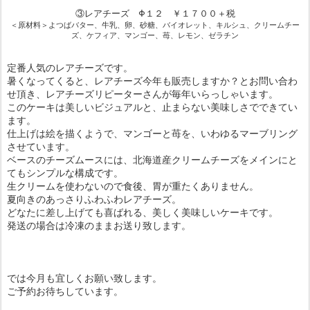
③レアチーズ Φ１２ ￥１７００＋税
＜原材料＞よつばバター、牛乳、卵、砂糖、バイオレット、キルシュ、クリームチー
ズ、ケフィア、マンゴー、苺、レモン、ゼラチン
定番人気のレアチーズです。
暑くなってくると、レアチーズ今年も販売しますか？とお問い合わ
せ頂き、レアチーズリピーターさんが毎年いらっしゃいます。
このケーキは美しいビジュアルと、止まらない美味しさでできてい
ます。
仕上げは絵を描くようで、マンゴーと苺を、いわゆるマーブリング
させています。
ベースのチーズムースには、北海道産クリームチーズをメインにと
てもシンプルな構成です。
生クリームを使わないので食後、胃が重たくありません。
夏向きのあっさりふわふわレアチーズ。
どなたに差し上げても喜ばれる、美しく美味しいケーキです。
発送の場合は冷凍のままお送り致します。
では今月も宜しくお願い致します。
ご予約お待ちしています。