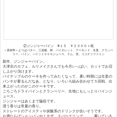
②ジンジャーパイン Φ１５ ￥２３００＋税
＜原材料＞よつばバター、三温糖、卵、バイオレット、アーモンド、生姜、クランベ
リー、パイン、パイン１００％ジュース、ラム、杏、ココナツファイン
新作、ジンジャーパイン。
大津京のカフェ、ルリメイクさんでも今月いっぱい、カットでお召
し上がり頂けます。
パイナップルのケーキを作ってみたくなって、暑い時期には生姜の
パンチが要るんだなあ、となり、いろいろ組み合わせて５回戦、出
来上がったのがこのケーキです。
ごろごろドライパインとクランベリー、生地にもしっとりパインジ
ュース。
ジンジャーはあくまで脇役です。
漂う香りは常夏の香り。
ストレートのアイスティや炭酸系のドリンクが合いそうです。
お酒ならばシャンパンやミモザ、スパークリング、、、書いている