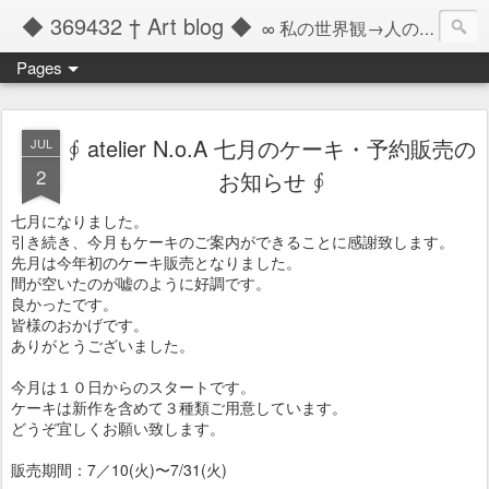
◆ 369432 † Art blog ◆
∞ 私の世界観→人の記憶の彼方へと繋ぐツール ∞
Pages
∮ atelier N.o.A 七月のケーキ・予約販売の
JUL
2
お知らせ ∮
七月になりました。
引き続き、今月もケーキのご案内ができることに感謝致します。
先月は今年初のケーキ販売となりました。
間が空いたのが嘘のように好調です。
良かったです。
皆様のおかげです。
ありがとうございました。
今月は１０日からのスタートです。
ケーキは新作を含めて３種類ご用意しています。
どうぞ宜しくお願い致します。
販売期間：7／10(火)〜7/31(火)