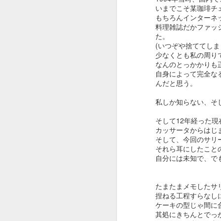
ケーキのデータを
今月は①旬果のタル
いまでこそ某珈琲チ
眺めては、まあよ
ケーキ、③洋梨のシ
もちろんインターネ
くもこれだけ思い
用意です。
料理雑誌だかファッ
ついては創ったも
た。
(いつぞや捨ててし
①のタルトに関しま
のだけど、本当に
少なくとも私の周り
に直接お買い求めの
わたしなのかし
なんのとっかかりも
ります。
ら？と信じられま
自身によって完全な
せん。
んだと思う。
最後のケーキはノア
のケーキの美味しさ
おかげさまで年々
私しか知らない、そ
ナップです。
お客様の数は増え
る一方で、もうす
そして12年経った
今月も宜しくお願い
でに一人では管理
カッサータからはじま
できない状況に及
そして、今回のサリ
＊＊＊＊＊＊＊＊＊
それら耳にしたこと
んでいたのが実際
自分には未知で、で
のところです。
ただ、あと二年
たまたまメモしたサ
で、スタートして
捏ねる工程すらなし
十年だったので
ケーキの型じゃ間に
す。
其処にきちんとでっ