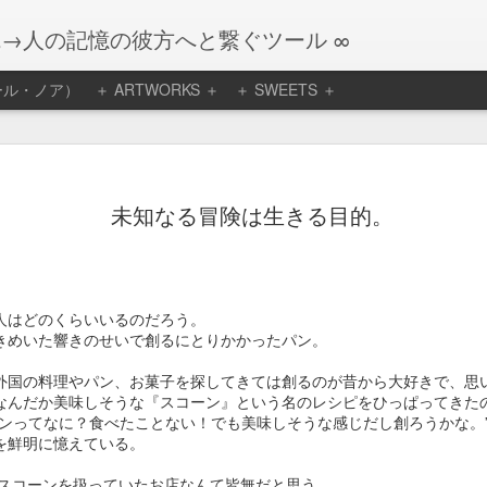
観→人の記憶の彼方へと繋ぐツール ∞
リエール・ノア）
＋ ARTWORKS ＋
＋ SWEETS ＋
ア １２月のケー
お知らせ
なりました。
未知なる冒険は生きる目的。
枯らしも感じる前に年
。
。
にですがお知らせしま
人はどのくらいいるのだろう。
きめいた響きのせいで創るにとりかかったパン。
年内の販売で終了とな
外国の料理やパン、お菓子を探してきては創るのが昔から大好きで、思
なんだか美味しそうな『スコーン』という名のレシピをひっぱってきた
慌ただしいままに、な
ーンってなに？食べたことない！でも美味しそうな感じだし創ろうかな。
も整いまして、今月の
を鮮明に憶えている。
でスコーンを扱っていたお店なんて皆無だと思う。