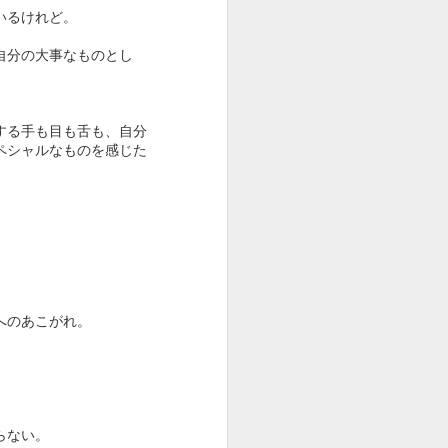
いるけれど。
自分の大事なものとし
する手も目も舌も、自分
ペシャルなものを感じた
へのあこがれ。
らない。