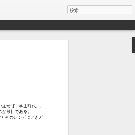
い返せば中学生時代、よ
のが最初である。
”とそのレシピにどきど