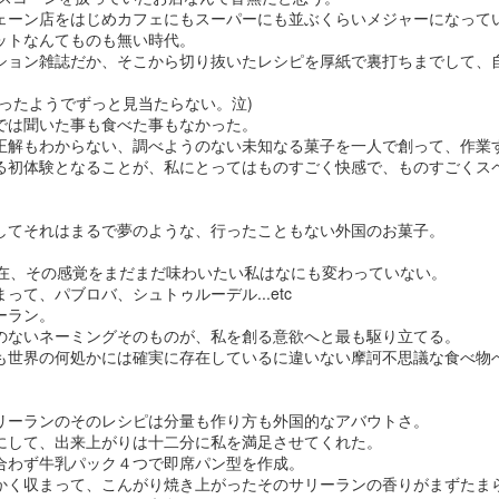
ト・苺、②ブランデー
ェーン店をはじめカフェにもスーパーにも並ぶくらいメジャーになって
ブーストの３種類のご
ットなんてものも無い時代。
ション雑誌だか、そこから切り抜いたレシピを厚紙で裏打ちまでして、
まったようでずっと見当たらない。泣)
しては発送不可、ノア
では聞いた事も食べた事もなかった。
お客様のみの販売とな
正解もわからない、調べようのない未知なる菓子を一人で創って、作業
る初体験となることが、私にとってはものすごく快感で、ものすごくス
のケーキらしく、大人
を盛り込んでのライン
してそれはまるで夢のような、行ったこともない外国のお菓子。
現在、その感覚をまだまだ味わいたい私はなにも変わっていない。
致します。
って、パブロバ、シュトゥルーデル...etc
ーラン。
＊＊
のないネーミングそのものが、私を創る意欲へと最も駆り立てる。
も世界の何処かには確実に存在しているに違いない摩訶不思議な食べ物
リーランのそのレシピは分量も作り方も外国的なアバウトさ。
にして、出来上がりは十二分に私を満足させてくれた。
合わず牛乳パック４つで即席パン型を作成。
かく収まって、こんがり焼き上がったそのサリーランの香りがまずたま