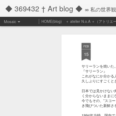
◆ 369432 † Art blog ◆
∞ 私の世界
Mosaic
HOME(blog)
＋ atelier N.o.A ＋（アト
『他者によっ
アトリエール・ノ
て、自らは生
キ 御予約販売の
かされる』
FEB
早いもので１２月に
15
昨年１２月いっぱ
いで八年間続けた
今年は温かくて、木
ケーキの企画販売
の瀬となりそうです
サリーランを焼いた
も終りを迎えまし
『サリーラン』
た。
先月のご案内で簡単
これがなにか分かる
久しぶりにすごくと
した通り、ケーキは
長年ご愛顧頂き、
ります。
日本では見かけない
本当にどうもあり
く分からないままに
がとうございまし
引っ越し等の準備で
今でもその、”スコ
た。
んとかケーキの準備
き飛びついた新鮮さ
ご案内です。
改めて創ってきた
1994年当時、国内