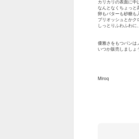
カリカリの表面に中
十年はこのままや
なんとなくちょっと
ろうかな、とぼん
卵もバターも砂糖も
ブリオッシュとかク
やり思っていた節
しっとりふわふわに
に、まさかの再婚
～県外転居に。
優雅さをもつパンは
二年早まったの
いつか販売しましょ
は、結果的にはち
ょうど良いタイミ
ングだったかもし
れません。
Miroq
八年間という
藝術の願い