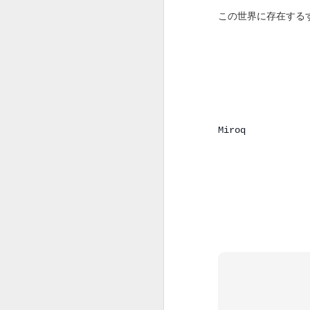
この世界に存在する
Miroq
藝術の願い
今月のケーキは
問い合わせの件
昨日、か〜るちゃ
お問い合わせの件で
んが、佐川美術館
に行きたいと言い
今回のケーキは８月
出した。
す。
うらんくんの両親
お盆に欲しいのです
は年間会員？なの