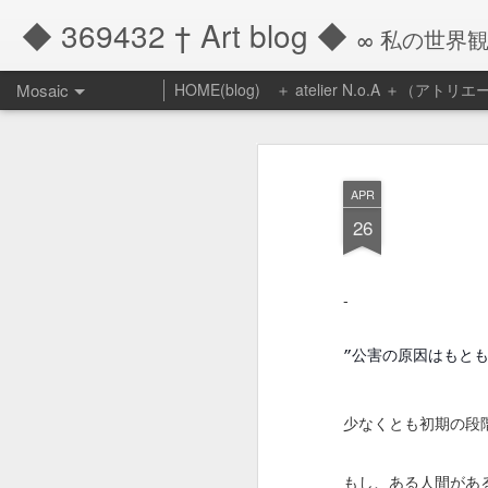
◆ 369432 † Art blog ◆
∞ 私の世界
Mosaic
HOME(blog)
＋ atelier N.o.A ＋（アト
『他者によって
る』
APR
昨年１２月いっぱい
26
の企画販売も終りを
長年ご愛顧頂き、本
ございました。
-
改めて創ってきたケ
”公害の原因はもと
は、まあよくもこれ
たものだけど、本当
と信じられません。
少なくとも初期の段
おかげさまで年々お
で、もうすでに一人
もし、ある人間があ