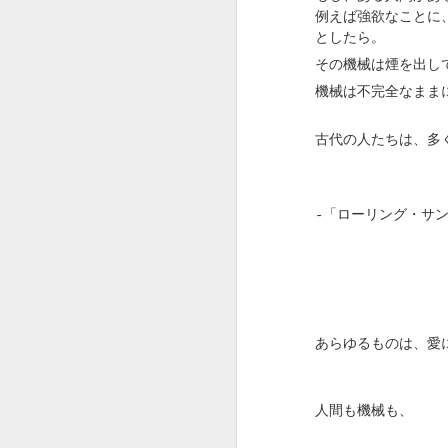
に及んでいたのが実
例えば強欲なことに
としたら。
ただ、あと二年で、
その機械は煙を出し
たのです。
機械は不完全なまま
十年はこのままやろ
っていた節に、まさ
古代の人たちは、多
に。
二年早まったのは、
-
「ローリング・サン
いタイミングだった
八年間という
あらゆるものは、愛
人間も機械も、