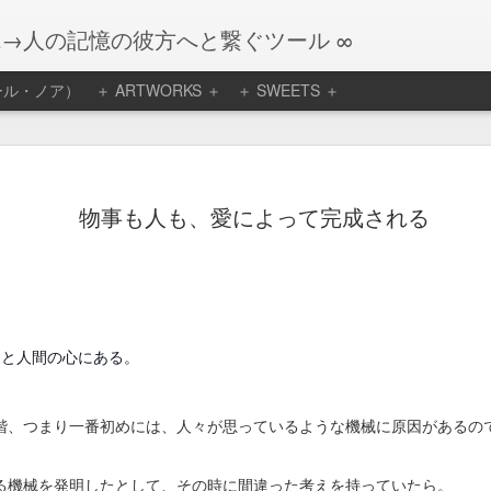
観→人の記憶の彼方へと繋ぐツール ∞
リエール・ノア）
＋ ARTWORKS ＋
＋ SWEETS ＋
、自らは生かされ
アトリエー
ル・ノア １２
月のケーキ 御
で八年間続けたケーキ
予約販売のお
物事も人も、愛によって完成される
迎えました。
知らせ
早いもので１２月
当にどうもありがとう
になりました。
今年は温かくて、
ーキのデータを眺めて
もと人間の心にある。
木枯らしも感じる
だけ思いついては創っ
前に年の瀬となり
にわたしなのかしら？
そうです。
階、つまり一番初めには、人々が思っているような機械に原因があるの
先月のご案内で簡
客様の数は増える一方
単にですがお知ら
では管理できない状況
る機械を発明したとして、その時に間違った考えを持っていたら。