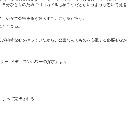
せしました通り、
際のところです。
、自分ひとりのために何百万ドルも稼ごうだとかいうような悪い考えを
ケーキは年内の販
売で終了となりま
スタートして十年だっ
て、やがて公害を撒き散らすことになるだろう。
す。
にとどまる。
引っ越し等の準備
うかな、とぼんやり思
で慌ただしいまま
かの再婚～県外転居
くが純粋な心を持っていたから、
公害なんてものを心配する必要もなか
に、なんとかケー
キの準備も整いま
して、今月のご案
結果的にはちょうど良
内です。
ダー メディスンパワーの探求」より
かもしれません。
今月は①旬果のタ
ルト・苺、②ブラ
ンデーケーキ、③
洋梨のシブースト
の３種類のご用意
によって完成される
です。
①のタルトに関し
ましては発送不
与えられてい
可、ノアに直接お
ること自体に