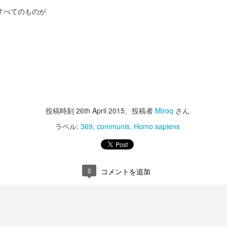
感謝する
買い求めのお客様
すべてのものが
のみの販売となり
随分しばらく自分
ます。
の想いを書かない
できました。
最後のケーキはノ
アのケーキらし
SNSに関しても、
く、大人のケーキ
あまりむやみに交
の美味しさを盛り
流を中断してきて
込んでのラインナ
しまいました。
ップです。
投稿時刻
26th April 2015
、投稿者
Miroq
さん
どうもごめんなさ
今月も宜しくお願
ラベル:
369
communis
Homo sapiens
い。
い致します。
８月２日まで、のお
自分との闘い
過去のわたし、今
。
をやめないと
ただフリーランス
＊＊＊＊＊＊＊＊
東京時代、もう引き
いうこと
にはそんな時間が
お知らせ致します。
＊＊＊
決めた年、夜の仕事
0
コメントを追加
そもそもないから
久しぶりの休日。
です。
２日までとなっていま
当時、もう東京に残
最終日。
無い、でもただ単に
年齢とともに。か
て、まだやりたいこ
まだまだ、と
な。
土曜から今日まで
が、、、というお問い
いう希望