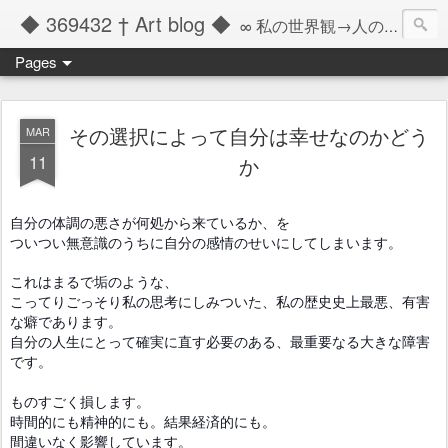
◆ 369432 † Art blog ◆
∞ 私の世界観→人の記憶の彼方へと繋ぐツール ∞
Pages
その選択によって自分は幸せなのかどう
MAR
11
か
自分の体調の悪さが何処から来ているか、を
ついつい無意識のうちに自分の感情のせいにしてしまいます。
これはまるで垢のような、
こってりごっそり私の思考にしみついた、
私の歴史史上最悪、有害
な
癖であります。
自分の人生にとって確実に直す必要のある、最重要なる大きな障害
です。
ものすごく損します。
時間的にも精神的にも。結果経済的にも。
間違いなく影響しています。