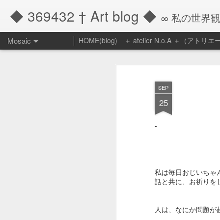
◆ 369432 † Art blog ◆
∞ 私の世界
Mosaic
HOME(blog)
＋ atelier N.o.A ＋（アト
『他者によって
る』
SEP
昨年１２月いっぱい
25
の企画販売も終りを
長年ご愛顧頂き、本
-
ございました。
改めて創ってきたケ
は、まあよくもこれ
私は毎日おじいちゃ
たものだけど、本当
話と共に、お祈りを
と信じられません。
おかげさまで年々お
人は、なにか問題が
で、もうすでに一人