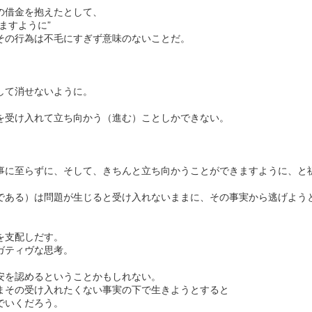
今月は①旬果のタルト・苺、②ブランデー
際のところです。
の借金を抱えたとして、
ケーキ、③洋梨のシブーストの３種類のご
ますように”
スタートして十年だっ
用意です。
その行為は不毛にすぎず意味のないことだ。
。
①のタルトに関しましては発送不可、ノア
。
うかな、とぼんやり思
に直接お買い求めのお客様のみの販売とな
して消せないように。
かの再婚～県外転居
ります。
を受け入れて立ち向かう（進む）ことしかできない。
最後のケーキはノアのケーキらしく、大人
結果的にはちょうど良
のケーキの美味しさを盛り込んでのライン
かもしれません。
ナップです。
事に至らずに、そして、きちんと立ち向かうことができますように、と
今月も宜しくお願い致します。
である）は問題が生じると受け入れないままに、その事実から逃げよう
＊＊＊＊＊＊＊＊＊＊＊
を支配しだす。
ガティヴな思考。
安を認めるということかもしれない。
まその受け入れたくない事実の下で生きようとすると
でいくだろう。