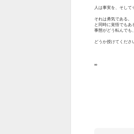
人は事実を、そして
それは勇気である。
と同時に覚悟でもあ
事態がどう転んでも
どうか授けてくださ
∞
与えられてい
ること自体に
感謝する
随分しばらく自分
の想いを書かない
できました。
藝術の願い
SNSに関しても、