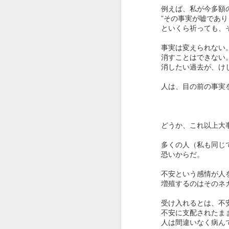
に及んでいたのが実
例えば、私が今多額
”その事実が嘘であり
ただ、あと二年で、
といくら祈っても、
たのです。
事実は変えられない
消すことはできない
十年はこのままやろ
消したい過去が、け
っていた節に、まさ
に。
人は、目の前の事実
二年早まったのは、
いタイミングだった
どうか、これ以上大
八年間という
多くの人（私も同じ
恐いからだ。
不安という感情が人
増殖するのはそのネ
受け入れるとは、不
不安に支配されたま
人は間違いなく病ん