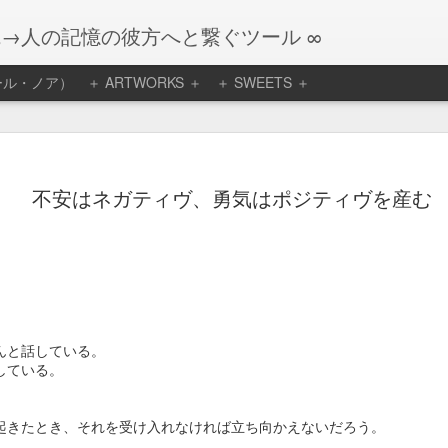
観→人の記憶の彼方へと繋ぐツール ∞
リエール・ノア）
＋ ARTWORKS ＋
＋ SWEETS ＋
、自らは生かされ
アトリエール・ノア １２月のケー
キ 御予約販売のお知らせ
で八年間続けたケーキ
早いもので１２月になりました。
不安はネガティヴ、勇気はポジティヴを産む
迎えました。
今年は温かくて、木枯らしも感じる前に年
当にどうもありがとう
の瀬となりそうです。
先月のご案内で簡単にですがお知らせしま
ーキのデータを眺めて
した通り、ケーキは年内の販売で終了とな
だけ思いついては創っ
ります。
んと話している。
にわたしなのかしら？
している。
引っ越し等の準備で慌ただしいままに、な
んとかケーキの準備も整いまして、今月の
客様の数は増える一方
ご案内です。
起きたとき、それを受け入れなければ立ち向かえないだろう。
では管理できない状況