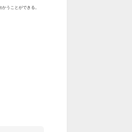
向かうことができる。
過去のわた
愛を表現する
し、今のわた