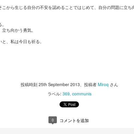
そこから生じる自分の不安を認めることではじめて、自分の問題に立ち
る。
、立ち向かう勇気。
いと、私は今日も祈る。
投稿時刻
25th September 2013
、投稿者
Miroq
さん
ラベル:
369
communis
0
コメントを追加
今月のケーキは８月２日まで、のお
自分との闘い
問い合わせの件。
をやめないと