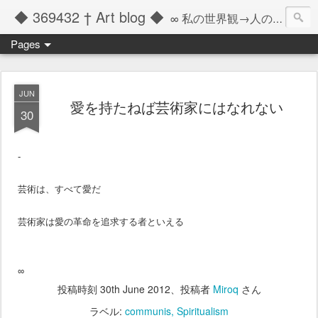
◆ 369432 † Art blog ◆
∞ 私の世界観→人の記憶の彼方へと繋ぐツール ∞
Pages
JUN
愛を持たねば芸術家にはなれない
30
-
芸術は、すべて愛だ
芸術家は愛の革命を追求する者といえる
∞
投稿時刻
30th June 2012
、投稿者
Miroq
さん
ラベル:
communis
Spiritualism