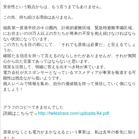
安全性という観点からは、もう言うまでもありません。
この先、持ち続ける理由はありません。
福島第一原発半径20キロ圏内、計画的避難区域、緊急時避難準備区域、
にお住まいの10万人以上の方たちが将来の不安を抱え続けなければなら
ない状況になっています。
この方たちを目の前にして、「それでも原発は必要だ」と言えるでしょ
うか。
確固たる信念を持って言えるのならしかたがありませんが、それが無関
心から出た言葉であってはならないと思います。
現実を注視して、明確に答えを出すべき時が来ています。
電力会社が大スポンサーとなっているマスメディアが事実を報道する可
能性は残念ながら低いようです。
個人レベルで情報を集め、自分の価値観を持って発信していく側になり
ましょう！
グラフのコピペできませんでした
http://twileshare.com/uploads/A4.pdf
詳細はこちらで→
原発がなくとも電力がまかなえるという事実は、私は去年の春先に知り
ました