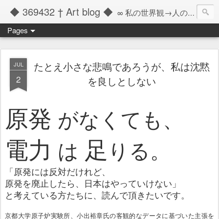
◆ 369432 † Art blog ◆
∞ 私の世界観→人の記憶の彼方へと繋ぐツール ∞
Pages
たとえ小さな悲鳴であろうが、私は沈黙
JUL
2
を良しとしない
原発
がなくても、
電力
足
は
りる。
「原発には反対だけれど、
原発を廃止したら、日本はやっていけない」
と考えている方たちに、読んで頂きたいです。
京都大学原子炉実験所、小出裕章氏の客観的なデータに基づいた主張を