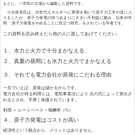
もとに、一市民の立場から編集した資料です。
小出裕章氏は、次世代エネルギーに希望を抱いて原子力工学の道に入
りましたが、原子力発電の持つあまりに大きい不利益に鑑み、以来40年
間
「原子力発電をやめることに役立つ研究」をされている学者です。
この資料を読み終えたら他の人に渡してあげてください。
１、水力と火力で十分まかなえる
２、真夏の昼間にも水力と火力でまかなえる
３、それでも電力会社が原発にこだわる理由
一言でいえば、原発は儲かるからです。
電力会社が得る利潤とは、電気事業法により
次の式によって算出さ
れるとされ、手厚く保護
されています。
利潤 ＝ レートベース × 報酬率（%）
４、原子力発電はコストが高い
経済性という観点から、メリットはありません。