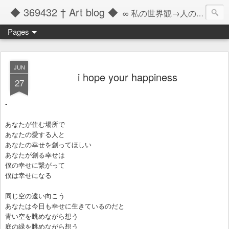
◆ 369432 † Art blog ◆
∞ 私の世界観→人の記憶の彼方へと繋ぐツール ∞
Pages
JUN
i hope your happiness
27
-
あなたが住む場所で
あなたの愛する人と
あなたの幸せを創ってほしい
あなたが創る幸せは
僕の幸せに繋がって
僕は幸せになる
同じ空の遠い向こう
あなたは今日も幸せに生きているのだと
青い空を眺めながら想う
庭の緑を眺めながら想う