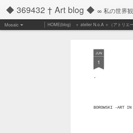
◆ 369432 † Art blog ◆
∞ 私の世界
Mosaic
HOME(blog)
＋ atelier N.o.A ＋（アト
『他者によっ
て、自らは生
かされる』
JUN
1
昨年１２月いっぱ
いで八年間続けた
ケーキの企画販売
-
も終りを迎えまし
た。
長年ご愛顧頂き、
本当にどうもあり
BOROWSKI -ART IN
がとうございまし
た。
改めて創ってきた