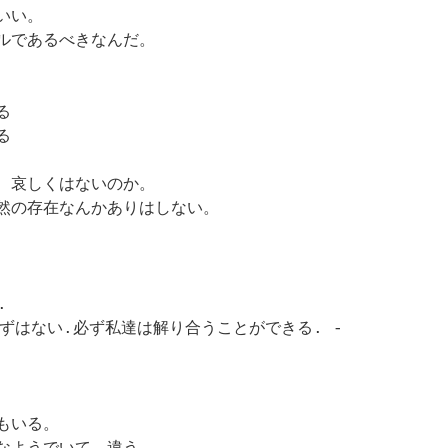
今回のケーキは８
いい。
月２日までとなっ
近江今津までの片
ルであるべきなんだ。
ています。
道１時間ドライブ
の間、考えていた
お盆に欲しいので
こと。
すが、、、という
る
お問い合わせが何
まだまだ、という
る
件かありました。
気持ちについて。
、哀しくはないのか。
お盆中は人が揃う
たとえば音楽家よ
然の存在なんかありはしない。
ので、というわけ
しじまのタイムラ
なのです。
インは、まだまだ
上手くなりたい、
ノアが美術出
そこでご提案して
という貪欲な意志
版社より取材
いるのがレアチー
が見える。
.
を受けまし
ズです。
た。
はずはない.必ず私達は解り合うことができる. -
私の場合、ひとつ
レアチーズは発送
にケーキがある。
四月のケーキ、お
の場合、冷凍での
かげさまで大評判
お届け。
２０１２年の３
で終了出来まし
月、移動販売から
もいる。
た。
最終日２日にこち
スタートして５年