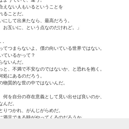
なようでいて、違う。
らから発送致しま
になる。
皆様どうもありが
合えない人もいるということを
すと、最大８月１
とうございます。
れることだ。
６日まで、ご自宅
常にまだまだだ、
いにして出来たなら、最高だろう。
の冷凍庫で保管頂
と思えている。
遅ればせつつのご
けます。(２週間保
、お互いに、という点なのだけれど。」
報告です。
存可)
けないのは罪
それは野心なのか
というと、そのま
先月の後半頃、美
..
お召し上がりの６
だまだではなく
術出版社アートダ
ってつまらないよ。僕の向いている世界ではない。
時間前に冷蔵庫へ
て、わたしなんぞ
イバーより取材を
いているかって？
間、其処に嘘が無い、
移して頂くことで
まだまだしれてる
受けました。
て生きている自分にと
らないんだ。
美味しくいただけ
って話のほう。
ます。
っと、不満で不安なのではないか、と恐れを抱く。
取材後一週間で
何処にあるのだろう。
この５年、あらゆ
Facebook上にて５
めそれは潔癖に守られ
ノアに来訪のお客
る方面から声が掛
００以上のシェア
の物質的な世の中ではないんだ。
様の場合でも、冷
かった。
をいただきまし
。
凍のままでのお引
て、かなり驚きま
、何を自分の存在意義として見い出せば良いのか、
然）が重なっているの
き取りは可能です
胡散臭いのがほと
した。
なんだ。
ので予約日前日ま
んど。
とりつかれ、がんじがらめだ。
でにお知らせ頂け
何に共感頂いたの
り本当だけです。
れば冷凍にてお渡
に満足できる時がやってくるのだろうか。
わたしのケーキに
か私にはわからな
し致します。
金儲けの可能性を
、と信じていなければ、僕は生きてゆけないだろう。」
いけれど、友人知
んだろうと感動して泣