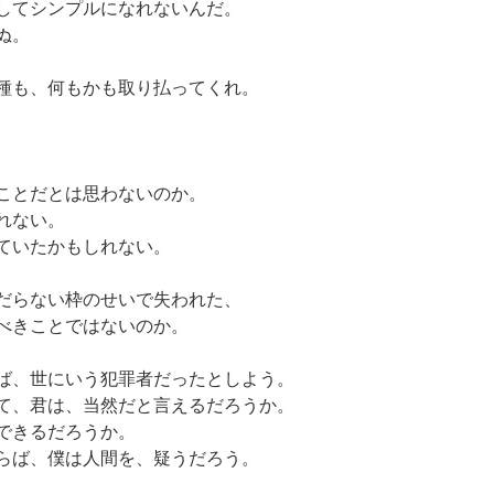
してシンプルになれないんだ。
ぬ。
種も、何もかも取り払ってくれ。
ことだとは思わないのか。
れない。
ていたかもしれない。
だらない枠のせいで失われた、
今月のケーキ
は８月２日ま
べきことではないのか。
で、のお問い
合わせの件。
ば、世にいう犯罪者だったとしよう。
お問い合わせの件
て、君は、当然だと言えるだろうか。
でお知らせ致しま
できるだろうか。
す。
らば、僕は人間を、疑うだろう。
まだまだ、と
いう希望