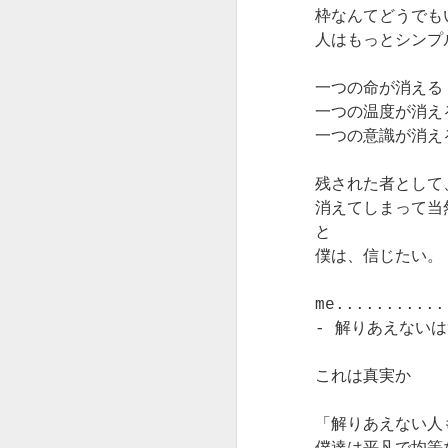
ただフリーランス
で、招待券がたく
・・・
し
枠なんてどうでも
にはそんな時間が
さん届く。
人はもっとシンプ
そもそもないから
東京時代、もう引
先日、関東から会
です。
き払って滋賀に帰
二枚のチケットを
いに来てくれたピ
ろうと決めた年、
一つの命が消える
持って現れたうら
アニストは、独特
年齢とともに。か
夜の仕事を始め
んくん。
一つの温度が消え
の柔らかさと、思
な。
た。
考を巡らすタイプ
一つの意識が消え
今はケーキだし、
の人で、いかに
そうこうするうち
当時、もう東京に
終わったらもう長
も！なことを、的
残された者として
に私が何を目指し
残っていてもやる
野だし、９月にで
確にふわんと言っ
ているのかハテナ
消えてしまって当
ことが無い、でも
も行こうかね、と
てのけてくれた。
になっているリア
と
ただ単に滋賀に戻
いう話になってい
ルの仲間内も
る気も無くて、ま
僕は、信じたい。
たが、か〜るちゃ
”ミロクさんは『表
多々。
だやりたいことを
んの一声で、ケー
現者』なんです
模索している頃。
キ終了がてら、代
ね。
me...........
私のベースは藝術
車のブルーバード
- 解りあえない
です。
昔から興味があっ
で午後から３人、
表現する媒体（現
た国、オランダに
守山までれっつ
況では絵とケー
そこにかわりはあ
これは真実か
留学しようと、資
ら。
キ）はなんでもい
りません。
金を貯めるため、
いんでしょう？
未知なる冒険は生きる目的。
三つの仕事を掛け
今、ミュシャ展を
「解りあえない人
サラリーマン（バ
持ちする。
やっていて、わた
もしもピアノが目