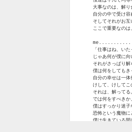
僕達は平凡で均等
サリーランを焼いた。
イトやパートも含
しは大学時代に知
の前にやってきた
大事なのは、解り
め非雇用者）とフ
昼間の仕事＋夜の
ったミュシャ。
として、ピアノで
『サリーラン』
自分の中で受け容
リーランスについ
仕事二箇所。
表現しようとやり
て。
そしてそれがお互
大好きなのであ
はじめるわけです
これがなにか分かる人はどのくらいいるの
ここで重要なのは
友人の紹介で銀座
る。
よね？”
だろう。
デザイナーやホス
2015.12.7.早朝
この世で嘘がつ
のクラブで働き始
テスを経て、今、
めた。
うらんくんは、わ
正解！
me...........
久しぶりにすごくときめいた響きのせいで
＋
-
この形態のフリー
たしが好きな画家
「仕事はね、いた
創るにとりかかったパン。
ランスとなって六
銀座は敷居が高
なの、と言うとち
対象はこだわらな
じゃあ何が僕に向
ものを創っている時
一番端がフランス
年目を迎えます。
く、礼儀作法も厳
ょっと意外そうな
い。
日本では見かけない外国の料理やパン、お
ということが人とし
で、次がイギリ
それがさっぱり解
しく、立ち振る舞
顔をした。
菓子を探してきては創るのが昔から大好き
っての、本当です。
ス、その隣に韓
もうすっかり聞き
僕は何をしてもき
い、所作も問われ
わたしは何であっ
で、思い返せば中学生時代、よく分からな
国。
流すようになりま
自分の幸せは一体
る場所。
どういう意味
ても創る行為のな
いままになんだか美味しそうな『スコー
相手がものであるた
したが、人はいろ
や。。。
けして、けしてこ
かに”おなじも
ン』という名のレシピをひっぱってきたの
ます。
歩いて移動してい
んなことをおっし
関西で言えば祇園
の”を表現したいだ
それは、解ってる
が最初である。
る。
ゃいます。
かな。
わたしは絵のジャ
けで、対象はなん
では何をすべきか
自分の魂と世界（自
ンルだと版画がこ
でもいいの。
今でもその、”スコーンってなに？食べた
を発見するとき、
国と国との間はバ
僕はすっかり迷子
”
もちろん女性の質
よなく好き。
ことない！でも美味しそうな感じだし創ろ
スで移動できる程
恐怖という魔物に
は高くなる。
たまたま、絵であ
うかな。”とそのレシピにどきどき飛びつ
其処に在るのはやは
度のほんのわずか
僕は生きている間
リトグラフ。
っただけ。
いた新鮮さを鮮明に憶えている。
な距離。
そしてお客様の質
やってくるはずだ
なんて透明で美しい