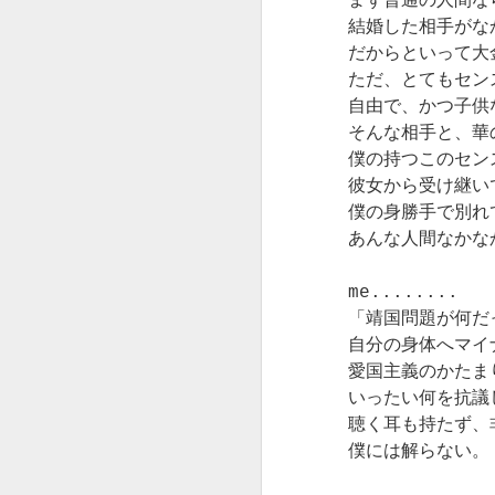
まず普通の人間な
せしました通り、
ケーキのデータを
結婚した相手がな
ケーキは年内の販
眺めては、まあよ
売で終了となりま
だからといって大
くもこれだけ思い
す。
ついては創ったも
ただ、とてもセン
のだけど、本当に
自由で、かつ子供
引っ越し等の準備
わたしなのかし
そんな相手と、華
で慌ただしいまま
ら？と信じられま
僕の持つこのセン
に、なんとかケー
せん。
彼女から受け継い
キの準備も整いま
僕の身勝手で別れ
して、今月のご案
おかげさまで年々
内です。
あんな人間なかな
お客様の数は増え
る一方で、もうす
今月は①旬果のタ
でに一人では管理
me........
ルト・苺、②ブラ
できない状況に及
「靖国問題が何だ
ンデーケーキ、③
んでいたのが実際
自分の身体へマイ
洋梨のシブースト
のところです。
愛国主義のかたま
の３種類のご用意
です。
いったい何を抗議
ただ、あと二年
で、スタートして
聴く耳も持たず、
①のタルトに関し
十年だったので
僕には解らない。
ましては発送不
す。
可、ノアに直接お