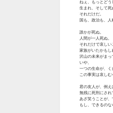
ねぇ、もっとどう
買い求めのお客様
十年はこのままや
生まれ、そして死
のみの販売となり
ろうかな、とぼん
それだけだ。
ます。
やり思っていた節
国も、政治も、人
に、まさかの再婚
最後のケーキはノ
～県外転居に。
アのケーキらし
与えられてい
誰かが死ぬ。
く、大人のケーキ
ること自体に
二年早まったの
人間が一人死ぬ。
の美味しさを盛り
感謝する
は、結果的にはち
それだけで哀しい
込んでのラインナ
ょうど良いタイミ
随分しばらく自分
家族がいたかもし
ップです。
ングだったかもし
の想いを書かない
沢山の未来がまっ
れません。
できました。
今月も宜しくお願
いや、
い致します。
八年間という
一つの生命が、く
藝術の願い
SNSに関しても、
この事実は哀しむ
あまりむやみに交
＊＊＊＊＊＊＊＊
昨日、か〜るちゃ
流を中断してきて
＊＊＊
んが、佐川美術館
しまいました。
君の友人が、例え
に行きたいと言い
無残に死刑にされ
出した。
どうもごめんなさ
あざ笑うことが、
い。
うらんくんの両親
もし、できるのな
過去のわた
愛を表現する
は年間会員？なの
し、今のわた