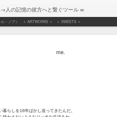
観→人の記憶の彼方へと繋ぐツール ∞
リエール・ノア）
＋ ARTWORKS ＋
＋ SWEETS ＋
me.
い暮らしを10年ばかし送ってきたんだ。