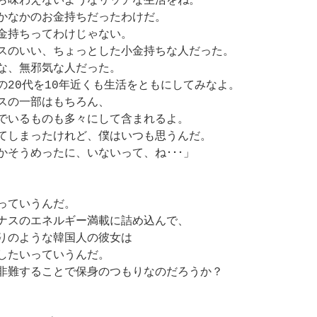
ら味わえないようなリッチな生活をね。
かなかのお金持ちだったわけだ。
金持ちってわけじゃない。
スのいい、ちょっとした小金持ちな人だった。
な、無邪気な人だった。
の20代を10年近くも生活をともにしてみなよ。
スの一部はもちろん、
でいるものも多々にして含まれるよ。
てしまったけれど、僕はいつも思うんだ。
かそうめったに、いないって、ね･･･」
っていうんだ。
ナスのエネルギー満載に詰め込んで、
りのような韓国人の彼女は
したいっていうんだ。
非難することで保身のつもりなのだろうか？