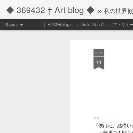
◆ 369432 † Art blog ◆
∞ 私の世界
Mosaic
HOME(blog)
＋ atelier N.o.A ＋（アト
『他者によっ
アトリエー
て、自らは生
ル・ノア １２
かされる』
月のケーキ 御
DEC
予約販売のお
11
昨年１２月いっぱ
知らせ
いで八年間続けた
早いもので１２月
ケーキの企画販売
になりました。
も終りを迎えまし
た。
今年は温かくて、
木枯らしも感じる
長年ご愛顧頂き、
前に年の瀬となり
本当にどうもあり
そうです。
がとうございまし
た。
me.......
先月のご案内で簡
「僕はね、結構い
単にですがお知ら
改めて創ってきた