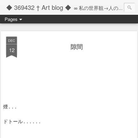
◆ 369432 † Art blog ◆
∞ 私の世界観→人の記憶の彼方へと繋ぐツール ∞
Pages
DEC
隙間
12
煙...
ドトール......