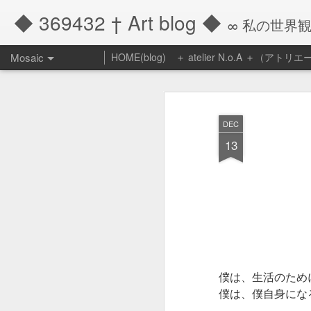
◆ 369432 † Art blog ◆
∞ 私の世界
Mosaic
HOME(blog)
＋ atelier N.o.A ＋（アト
『他者によっ
アトリエール・ノ
て、自らは生
キ 御予約販売の
かされる』
DEC
早いもので１２月に
13
昨年１２月いっぱ
いで八年間続けた
今年は温かくて、木
ケーキの企画販売
の瀬となりそうです
も終りを迎えまし
た。
先月のご案内で簡単
した通り、ケーキは
長年ご愛顧頂き、
ります。
本当にどうもあり
がとうございまし
引っ越し等の準備で
た。
んとかケーキの準備
僕は、生活のため
ご案内です。
僕は、僕自身にな
改めて創ってきた