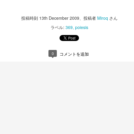
随分しばらく自分の
した。
投稿時刻
13th December 2009
、投稿者
Miroq
さん
SNSに関しても、あ
ラベル:
369
poiesis
断してきてしまいま
どうもごめんなさい
ただフリーランスに
0
コメントを追加
もないからです。
年齢とともに。かな
今月のケーキ
自分との闘いをや
そうこうするうちに
は８月２日ま
のかハテナになって
久しぶりの休日。
で、のお問い
多々。
合わせの件。
最終日。
私のベースは藝術で
お問い合わせの件
でお知らせ致しま
土曜から今日まで続
そこにかわりはあり
す。
くんとの連休。
まだまだ、と
いう希望
サラリーマン（バイ