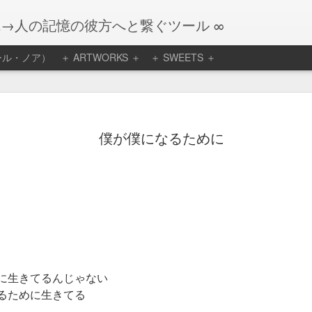
観→人の記憶の彼方へと繋ぐツール ∞
リエール・ノア）
＋ ARTWORKS ＋
＋ SWEETS ＋
ア １２月のケー
お知らせ
なりました。
僕が僕になるために
枯らしも感じる前に年
。
にですがお知らせしま
年内の販売で終了とな
慌ただしいままに、な
も整いまして、今月の
に生きてるんじゃない
るために生きてる