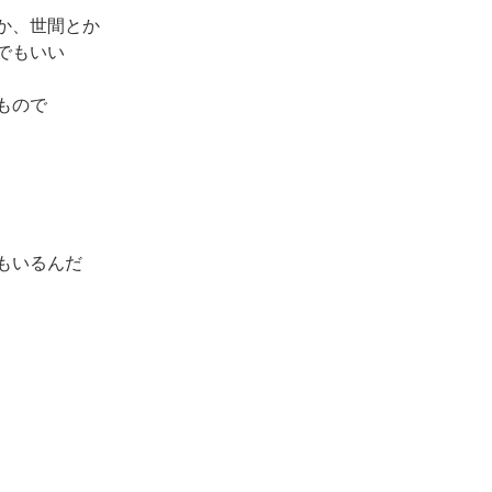
ト・苺、②ブランデー
か、世間とか
ブーストの３種類のご
でもいい
しては発送不可、ノア
もので
お客様のみの販売とな
のケーキらしく、大人
を盛り込んでのライン
もいるんだ
致します。
＊＊
与えられているこ