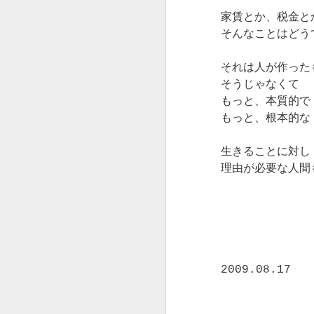
ケーキのデータを
今月は①旬果のタル
家賃とか、税金と
眺めては、まあよ
ケーキ、③洋梨のシ
そんなことはどう
くもこれだけ思い
用意です。
ついては創ったも
①のタルトに関しま
のだけど、本当に
それは人が作った
に直接お買い求めの
わたしなのかし
そうじゃなくて
ります。
ら？と信じられま
もっと、本質的で
せん。
もっと、根本的な
最後のケーキはノア
のケーキの美味しさ
おかげさまで年々
生きることに対し
ナップです。
お客様の数は増え
る一方で、もうす
理由が必要な人間
今月も宜しくお願い
でに一人では管理
できない状況に及
＊＊＊＊＊＊＊＊＊
んでいたのが実際
のところです。
ただ、あと二年
で、スタートして
2009.08.17
十年だったので
す。