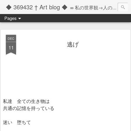
◆ 369432 † Art blog ◆
∞ 私の世界観→人の記憶の彼方へと繋ぐツール ∞
Pages
DEC
逃げ
11
私達 全ての生き物は
共通の記憶を持っている
迷い 堕ちて