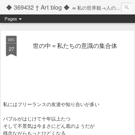
◆ 369432 † Art blog ◆
∞ 私の世界観→人の記憶の彼方へと繋ぐツール ∞
Pages
DEC
世の中＝私たちの意識の集合体
27
私にはフリーランスの友達や知り合いが多い
バブルがはじけて十年以上たつ
そして不景気は今まさにどん底のようだが
残念ながらもっとひどくなる